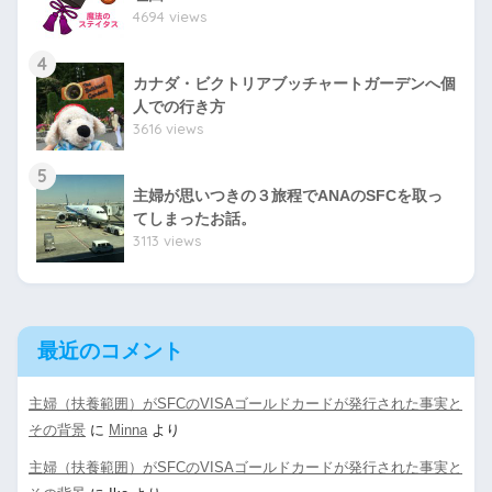
4694 views
4
カナダ・ビクトリアブッチャートガーデンへ個
人での行き方
3616 views
5
主婦が思いつきの３旅程でANAのSFCを取っ
てしまったお話。
3113 views
最近のコメント
主婦（扶養範囲）がSFCのVISAゴールドカードが発行された事実と
その背景
に
Minna
より
主婦（扶養範囲）がSFCのVISAゴールドカードが発行された事実と