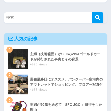
人気の記事
1
主婦（扶養範囲）がSFCのVISAゴールドカー
ドが発行された事実とその背景
4825 views
2
滞在最終日にオススメ。バンクーバー空港内の
アウトレットでショッピング。フロアー写真付
4699 views
3
主婦が50歳を過ぎて「SFC JGC 」修行をした
理由