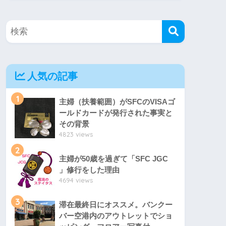
人気の記事
1
主婦（扶養範囲）がSFCのVISAゴ
ールドカードが発行された事実と
その背景
4823 views
2
主婦が50歳を過ぎて「SFC JGC
」修行をした理由
4694 views
3
滞在最終日にオススメ。バンクー
バー空港内のアウトレットでショ