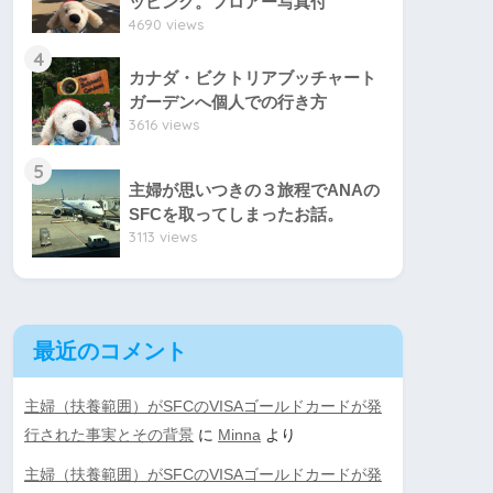
ッピング。フロアー写真付
4690 views
4
カナダ・ビクトリアブッチャート
ガーデンへ個人での行き方
3616 views
5
主婦が思いつきの３旅程でANAの
SFCを取ってしまったお話。
3113 views
最近のコメント
主婦（扶養範囲）がSFCのVISAゴールドカードが発
行された事実とその背景
に
Minna
より
主婦（扶養範囲）がSFCのVISAゴールドカードが発