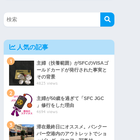
人気の記事
1
主婦（扶養範囲）がSFCのVISAゴ
ールドカードが発行された事実と
その背景
4823 views
2
主婦が50歳を過ぎて「SFC JGC
」修行をした理由
4694 views
3
滞在最終日にオススメ。バンクー
バー空港内のアウトレットでショ