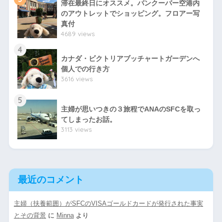
滞在最終日にオススメ。バンクーバー空港内
のアウトレットでショッピング。フロアー写
真付
4689 views
4
カナダ・ビクトリアブッチャートガーデンへ
個人での行き方
3616 views
5
主婦が思いつきの３旅程でANAのSFCを取っ
てしまったお話。
3113 views
最近のコメント
主婦（扶養範囲）がSFCのVISAゴールドカードが発行された事実
とその背景
に
Minna
より