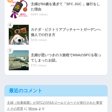
主婦が50歳を過ぎて「SFC JGC 」修行をし
た理由
4694 views
4
カナダ・ビクトリアブッチャートガーデンへ
個人での行き方
3616 views
5
主婦が思いつきの３旅程でANAのSFCを取っ
てしまったお話。
3113 views
最近のコメント
主婦（扶養範囲）がSFCのVISAゴールドカードが発行された事実
とその背景
に
Minna
より