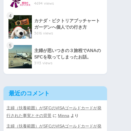
4694 views
4
カナダ・ビクトリアブッチャート
ガーデンへ個人での行き方
3616 views
5
主婦が思いつきの３旅程でANAの
SFCを取ってしまったお話。
3113 views
最近のコメント
主婦（扶養範囲）がSFCのVISAゴールドカードが発
行された事実とその背景
に
Minna
より
主婦（扶養範囲）がSFCのVISAゴールドカードが発