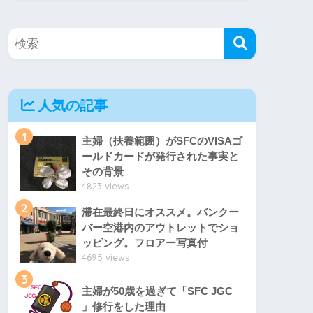
人気の記事
1
主婦（扶養範囲）がSFCのVISAゴ
ールドカードが発行された事実と
その背景
4823 views
2
滞在最終日にオススメ。バンクー
バー空港内のアウトレットでショ
ッピング。フロアー写真付
4695 views
3
主婦が50歳を過ぎて「SFC JGC
」修行をした理由