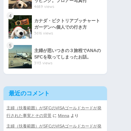
ッピング。フロアー写真付
4689 views
4
カナダ・ビクトリアブッチャート
ガーデンへ個人での行き方
3616 views
5
主婦が思いつきの３旅程でANAの
SFCを取ってしまったお話。
3113 views
最近のコメント
主婦（扶養範囲）がSFCのVISAゴールドカードが発
行された事実とその背景
に
Minna
より
主婦（扶養範囲）がSFCのVISAゴールドカードが発