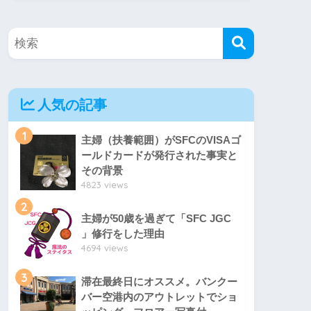
人気の記事
1
主婦（扶養範囲）がSFCのVISAゴ
ールドカードが発行された事実と
その背景
4823 views
2
主婦が50歳を過ぎて「SFC JGC
」修行をした理由
4694 views
3
滞在最終日にオススメ。バンクー
バー空港内のアウトレットでショ