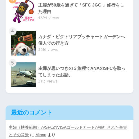
主婦が50歳を過ぎて「SFC JGC 」修行をし
た理由
4694 views
4
カナダ・ビクトリアブッチャートガーデンへ
個人での行き方
3616 views
5
主婦が思いつきの３旅程でANAのSFCを取っ
てしまったお話。
3113 views
最近のコメント
主婦（扶養範囲）がSFCのVISAゴールドカードが発行された事実
とその背景
に
Minna
より