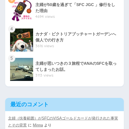
主婦が50歳を過ぎて「SFC JGC 」修行をし
た理由
4694 views
4
カナダ・ビクトリアブッチャートガーデンへ
個人での行き方
3616 views
5
主婦が思いつきの３旅程でANAのSFCを取っ
てしまったお話。
3113 views
最近のコメント
主婦（扶養範囲）がSFCのVISAゴールドカードが発行された事実
とその背景
に
Minna
より